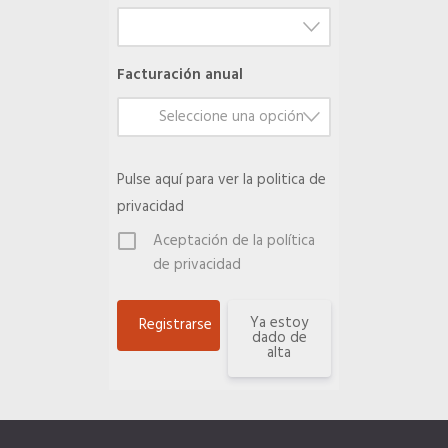
Quiero recibir el Newsletter / El Anuario
Facturación anual
Seleccione una opción
Pulse
aquí
para ver la politica de
privacidad
Aceptación de la política
de privacidad
Ya estoy
dado de
alta