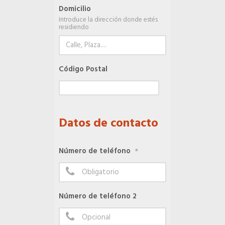
Domicilio
Introduce la dirección donde estés
Seguro de vida
residiendo
Tu CRM AC
Código Postal
Ventajas fiscales
Datos de contacto
Asesoramiento fiscal y jurídico
Número de teléfono
*
Despachos y salas de reuniones
Consulados comerciales
Número de teléfono 2
Internacional