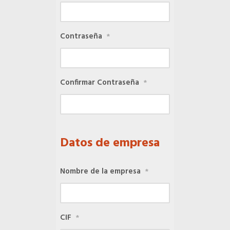
SERVICIOS EN TU COLEGIO
Contraseña
*
Si eres mujer o tienes menos de 36…
Confirmar Contraseña
*
Curso de Acceso
Formación gratuita
Datos de empresa
Descuentos exclusivos
Nombre de la empresa
*
Telefonía AC
CIF
*
Título Oficial