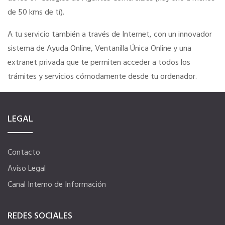
de 50 kms de tí).
SERVICIOS EN TU COLEGIO
A tu servicio también a través de Internet, con un innovador
sistema de Ayuda Online, Ventanilla Única Online y una
Si eres mujer o tienes menos de 36…
extranet privada que te permiten acceder a todos los
trámites y servicios cómodamente desde tu ordenador.
Curso de Acceso
LEGAL
Formación gratuita
Descuentos exclusivos
Contacto
Aviso Legal
Telefonía AC
Canal Interno de Información
REDES SOCIALES
Título Oficial