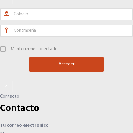
Hoteles
Apps
Mantenerme conectado
Información a la última
Una gran organización
×
OFERTAS DE EMPLEO
Contacto
Empresas
Contacto
Candidatos
Tu correo electrónico