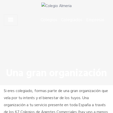
Skip to content
Skip to content
Agentes Comerciales de Almería
Colegio Almeria
Colegios
Colegiados
Empresas
CONÓCENOS
Junta de Gobierno
Quiero colegiarme
Una gran organización
Estatutos y Código Deontológico
Si eres colegiado, formas parte de una gran organización que
Dónde estamos
vela por tu interés y el bienestar de los tuyos. Una
organización a tu servicio presente en toda España a través
de los 67 Colegios de Agentes Comerciales (hay uno a menos
SERVICIOS