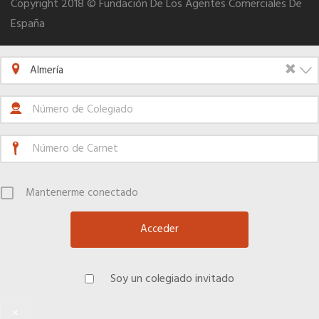
Copyright 2018 © Fundación De Los Agentes Comerciales De
España
Seguro de vida
×
Almería
Tu CRM AC
Ventajas fiscales
Asesoramiento fiscal y jurídico
Mantenerme conectado
Despachos y salas de reuniones
Consulados comerciales
Soy un colegiado invitado
Internacional
×