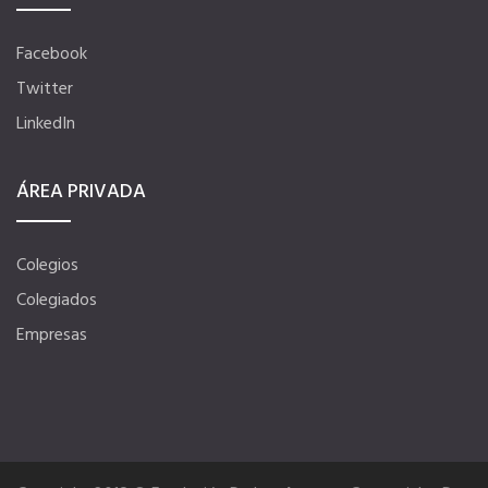
Tu Carnet Profesional, ahora Digital
Facebook
Twitter
Ahorra en carburantes
LinkedIn
ÁREA PRIVADA
Portal de Empleo
VENTAJAS EN SEGUROS
Colegios
Colegiados
Formación gratuita
Empresas
Servicios financieros
Ventajas en las ferias