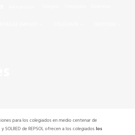
Colegios
Colegiados
Empresas
Área privada :
RTAS DE EMPLEO
COLÉGIATE
NOTICIAS
es
ciones para los colegiados en medio centenar de
CT y SOLRED de REPSOL ofrecen a los colegiados
los